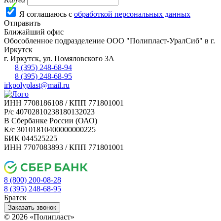
Я соглашаюсь с
обработкой персональных данных
Отправить
Ближайший офис
Обособленное подразделение ООО "Полипласт-УралСиб" в г.
Иркутск
г.
Иркутск
,
ул. Помяловского 3А
8 (395) 248-68-94
8 (395) 248-68-95
irkpolyplast@mail.ru
ИНН 7708186108 / КПП 771801001
Р/с 40702810238180132023
В Сбербанке России (ОАО)
К/с 30101810400000000225
БИК 044525225
ИНН 7707083893 / КПП 771801001
8 (800) 200-08-28
Бесплатно по РФ
8 (395) 248-68-95
Братск
Заказать звонок
© 2026 «Полипласт»