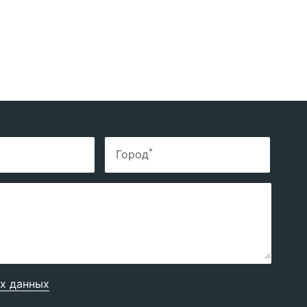
*
Город
х данных