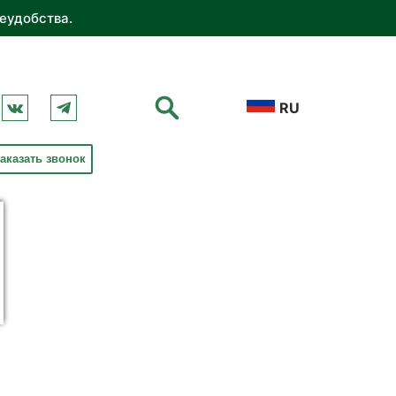
еудобства.
RU
аказать звонок