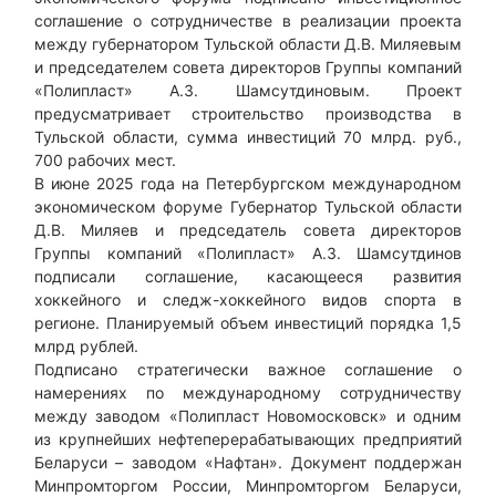
соглашение о сотрудничестве в реализации проекта
имп
между губернатором Тульской области Д.В. Миляевым
прое
и председателем совета директоров Группы компаний
Пос
«Полипласт» А.З. Шамсутдиновым. Проект
лине
предусматривает строительство производства в
Вып
Тульской области, сумма инвестиций 70 млрд. руб.,
пре
700 рабочих мест.
авт
В июне 2025 года на Петербургском международном
парк
экономическом форуме Губернатор Тульской области
Вып
Д.В. Миляев и председатель совета директоров
быт
Группы компаний «Полипласт» А.З. Шамсутдинов
ра
подписали соглашение, касающееся развития
прои
хоккейного и следж-хоккейного видов спорта в
В р
регионе. Планируемый объем инвестиций порядка 1,5
эко
млрд рублей.
сог
Подписано стратегически важное соглашение о
меж
намерениях по международному сотрудничеству
и п
между заводом «Полипласт Новомосковск» и одним
«По
из крупнейших нефтеперерабатывающих предприятий
сог
Беларуси – заводом «Нафтан». Документ поддержан
про
Минпромторгом России, Минпромторгом Беларуси,
млр