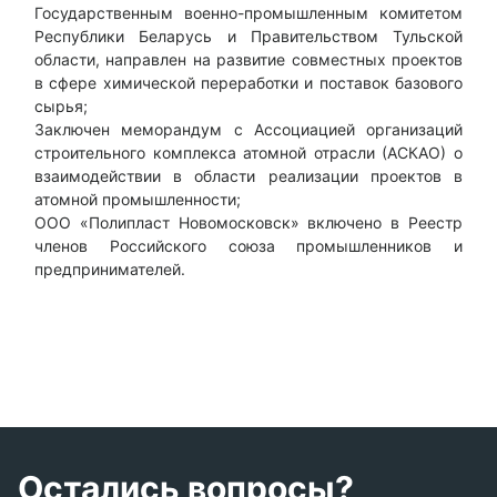
Государственным военно-промышленным комитетом
Под
Республики Беларусь и Правительством Тульской
Нов
области, направлен на развитие совместных проектов
лиц
в сфере химической переработки и поставок базового
пре
сырья;
по 
Заключен меморандум с Ассоциацией организаций
строительного комплекса атомной отрасли (АСКАО) о
взаимодействии в области реализации проектов в
атомной промышленности;
ООО «Полипласт Новомосковск» включено в Реестр
членов Российского союза промышленников и
предпринимателей.
Остались вопросы?