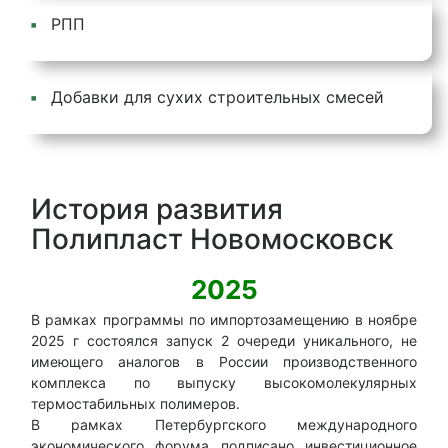
РПП
Добавки для сухих строительных смесей
История развития
Полипласт Новомосковск
2025
В рамках программы по импортозамещению в ноябре
В а
2025 г состоялся запуск 2 очереди уникального, не
Нов
имеющего аналогов в России производственного
еди
комплекса по выпуску высокомолекулярных
по 
термостабильных полимеров.
пол
В рамках Петербургского международного
от
экономического форума подписано инвестиционное
сре