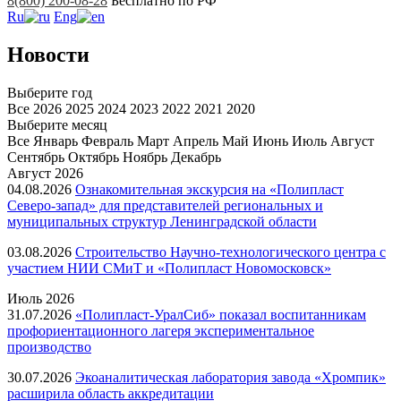
8(800) 200-08-28
Бесплатно по РФ
Ru
Eng
Новости
Выберите год
Все
2026
2025
2024
2023
2022
2021
2020
Выберите месяц
Все
Январь
Февраль
Март
Апрель
Май
Июнь
Июль
Август
Сентябрь
Октябрь
Ноябрь
Декабрь
Август
2026
04.08.2026
Ознакомительная экскурсия на «Полипласт
Северо-запад» для представителей региональных и
муниципальных структур Ленинградской области
03.08.2026
Строительство Научно-технологического центра с
участием НИИ СМиТ и «Полипласт Новомосковск»
Июль
2026
31.07.2026
«Полипласт-УралСиб» показал воспитанникам
профориентационного лагеря экспериментальное
производство
30.07.2026
Экоаналитическая лаборатория завода «Хромпик»
расширила область аккредитации