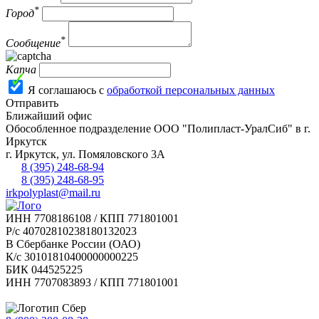
*
Город
*
Сообщение
Капча
Я соглашаюсь с
обработкой персональных данных
Отправить
Ближайший офис
Обособленное подразделение ООО "Полипласт-УралСиб" в г.
Иркутск
г.
Иркутск
,
ул. Помяловского 3А
8 (395) 248-68-94
8 (395) 248-68-95
irkpolyplast@mail.ru
ИНН 7708186108 / КПП 771801001
Р/с 40702810238180132023
В Сбербанке России (ОАО)
К/с 30101810400000000225
БИК 044525225
ИНН 7707083893 / КПП 771801001