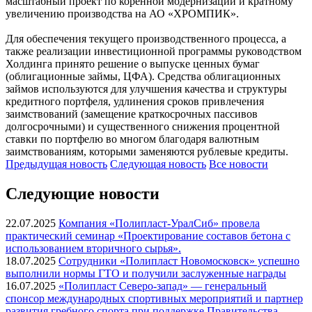
масштабный проект по коренной модернизации и кратному
увеличению производства на АО «ХРОМПИК».
Для обеспечения текущего производственного процесса, а
также реализации инвестиционной программы руководством
Холдинга принято решение о выпуске ценных бумаг
(облигационные займы, ЦФА). Средства облигационных
займов используются для улучшения качества и структуры
кредитного портфеля, удлинения сроков привлечения
заимствований (замещение краткосрочных пассивов
долгосрочными) и существенного снижения процентной
ставки по портфелю во многом благодаря валютным
заимствованиям, которыми заменяются рублевые кредиты.
Предыдущая
новость
Следующая
новость
Все новости
Следующие новости
22.07.2025
Компания «Полипласт-УралСиб» провела
практический семинар «Проектирование составов бетона с
использованием вторичного сырья».
18.07.2025
Сотрудники «Полипласт Новомосковск» успешно
выполнили нормы ГТО и получили заслуженные награды
16.07.2025
«Полипласт Северо-запад» — генеральный
спонсор международных спортивных мероприятий и партнер
развития гребного спорта при поддержке Правительства