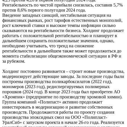
Рентабельность по чистой прибыли снизилась, составив 5,7%
против 8,6% первого полугодия 2024 года.
Введение западных санкций, нестабильная ситуация на
финансовых рынках, рост тарифов естественных монополий,
рост ключевой ставки и высокие темпы инфляции сильно
сказываются на рентабельности бизнеса. Холдинг продолжает
работать с положительной рентабельностью и планирует в
дальнейшем сохранить положительные значения, однако,
необходимо учитывать, что тренд на снижение
рентабельности в дальнейшем также может продолжиться до
момента стабилизации общеэкономической ситуации в РФ и
за рубежом.
Холдинг постоянно развивается – строит новые производства,
модернизирует действующие заводы. За последние годы были
построены производства поликарбоксилатов (2022 год),
мономеров (2023 год), редиспергируемых полимерных
порошков (2024 год). В конце 2023 года был приобретен АО
«Хромпик» (предприятие по производству хромовой химии).
Группа компаний «Полипаст» активно продолжает
инвестировать в модернизацию и развитие собственных
производств. Продолжаются работы по проекту создания
производства эпоксидных смол на ООО «Полипласт-
УралСиб» с запуском проекта в начале 26-го года. Реализуется