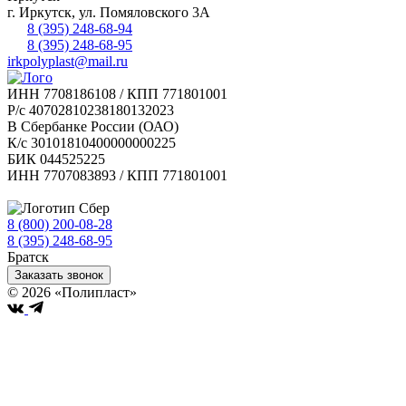
г.
Иркутск
,
ул. Помяловского 3А
8 (395) 248-68-94
8 (395) 248-68-95
irkpolyplast@mail.ru
ИНН 7708186108 / КПП 771801001
Р/с 40702810238180132023
В Сбербанке России (ОАО)
К/с 30101810400000000225
БИК 044525225
ИНН 7707083893 / КПП 771801001
8 (800) 200-08-28
Бесплатно по РФ
8 (395) 248-68-95
Братск
Заказать звонок
© 2026 «Полипласт»