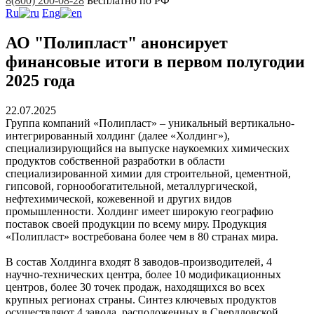
8(800) 200-08-28
Бесплатно по РФ
Ru
Eng
АО "Полипласт" анонсирует
финансовые итоги в первом полугодии
2025 года
22.07.2025
Группа компаний «Полипласт» – уникальный вертикально-
интегрированный холдинг (далее «Холдинг»),
специализирующийся на выпуске наукоемких химических
продуктов собственной разработки в области
специализированной химии для строительной, цементной,
гипсовой, горнообогатительной, металлургической,
нефтехимической, кожевенной и других видов
промышленности. Холдинг имеет широкую географию
поставок своей продукции по всему миру. Продукция
«Полипласт» востребована более чем в 80 странах мира.
В состав Холдинга входят 8 заводов-производителей, 4
научно-технических центра, более 10 модификационных
центров, более 30 точек продаж, находящихся во всех
крупных регионах страны. Синтез ключевых продуктов
осуществляют 4 завода, расположенных в Свердловской,