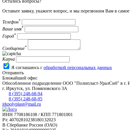
Остались вопросы?
Оставьте заявку, укажите вопрос, и мы перезвоним Вам в само
*
Телефон
*
Ваше имя
*
Город
*
Сообщение
Капча
Я соглашаюсь с
обработкой персональных данных
Отправить
Ближайший офис
Обособленное подразделение ООО "Полипласт-УралСиб" в г. 
г.
Иркутск
,
ул. Помяловского 3А
8 (395) 248-68-94
8 (395) 248-68-95
irkpolyplast@mail.ru
ИНН 7708186108 / КПП 771801001
Р/с 40702810238180132023
В Сбербанке России (ОАО)