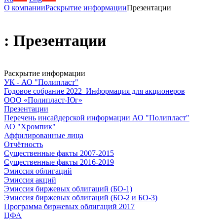
О компании
Раскрытие информации
Презентации
: Презентации
Раскрытие информации
УК - АО "Полипласт"
Годовое собрание 2022_Информация для акционеров
ООО «Полипласт-Юг»
Презентации
Перечень инсайдерской информации АО "Полипласт"
АО "Хромпик"
Аффилированные лица
Отчётность
Существенные факты 2007-2015
Существенные факты 2016-2019
Эмиссия облигаций
Эмиссия акций
Эмиссия биржевых облигаций (БО-1)
Эмиссия биржевых облигаций (БО-2 и БО-3)
Программа биржевых облигаций 2017
ЦФА