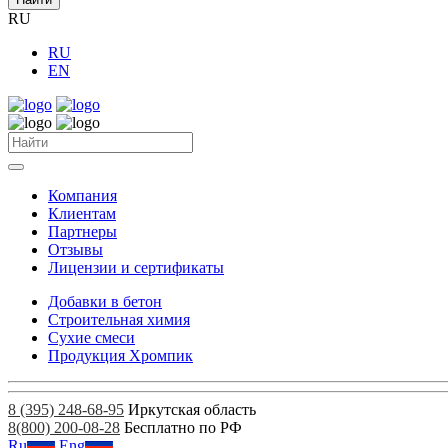
RU
RU
EN
Компания
Клиентам
Партнеры
Отзывы
Лицензии и сертификаты
Добавки в бетон
Строительная химия
Сухие смеси
Продукция Хромпик
8 (395) 248-68-95
Иркутская область
8(800) 200-08-28
Бесплатно по РФ
Ru
Eng