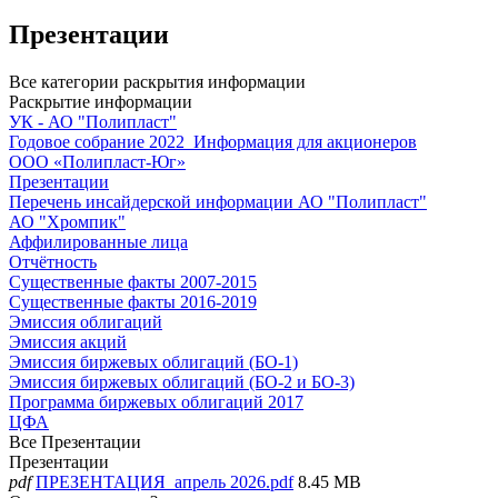
Презентации
Все категории раскрытия информации
Раскрытие информации
УК - АО "Полипласт"
Годовое собрание 2022_Информация для акционеров
ООО «Полипласт-Юг»
Презентации
Перечень инсайдерской информации АО "Полипласт"
АО "Хромпик"
Аффилированные лица
Отчётность
Существенные факты 2007-2015
Существенные факты 2016-2019
Эмиссия облигаций
Эмиссия акций
Эмиссия биржевых облигаций (БО-1)
Эмиссия биржевых облигаций (БО-2 и БО-3)
Программа биржевых облигаций 2017
ЦФА
Все
Презентации
Презентации
pdf
ПРЕЗЕНТАЦИЯ_апрель 2026.pdf
8.45 MB