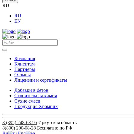
RU
RU
EN
Компания
Клиентам
Партнеры
Отзывы
Лицензии и сертификаты
Добавки в бетон
Строительная химия
Сухие смеси
Продукция Хромпик
8 (395) 248-68-95
Иркутская область
8(800) 200-08-28
Бесплатно по РФ
Ru
Eng